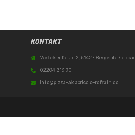
KONTAKT
Vürfelser Kaule 2, 51427 Bergisch Gladba
02204 213 00
info@pizza-alcapriccio-refrath.de