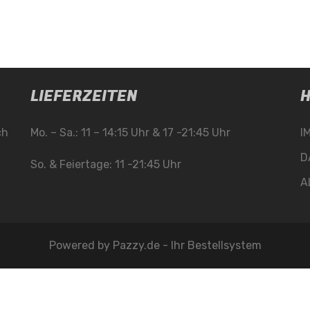
LIEFERZEITEN
H
ch
Mo. – Sa.: 11 – 14:15 Uhr & 17 -21:45 Uhr
I
D
So. & Feiertage: 11 -21:45 Uhr
A
Powered by
Pazzy.de - Ihr Bestellsystem