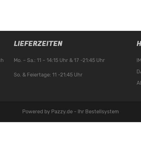
LIEFERZEITEN
H
ch
Mo. – Sa.: 11 – 14:15 Uhr & 17 -21:45 Uhr
I
D
So. & Feiertage: 11 -21:45 Uhr
A
Powered by
Pazzy.de - Ihr Bestellsystem