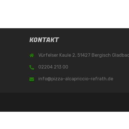
KONTAKT
Vürfelser Kaule 2, 51427 Bergisch Gladba
02204 213 00
info@pizza-alcapriccio-refrath.de