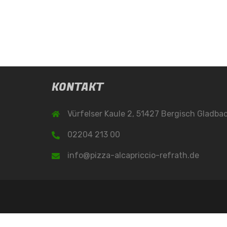
KONTAKT
Vürfelser Kaule 2, 51427 Bergisch Gladba
02204 213 00
info@pizza-alcapriccio-refrath.de