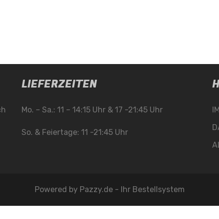
LIEFERZEITEN
H
ch
Mo. – Sa.: 11 – 14:15 Uhr & 17 -21:45 Uhr
I
D
So. & Feiertage: 11 -21:45 Uhr
A
Powered by
Pazzy.de - Ihr Bestellsystem