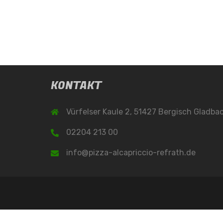
KONTAKT
Vürfelser Kaule 2, 51427 Bergisch Gladba
02204 213 00
info@pizza-alcapriccio-refrath.de