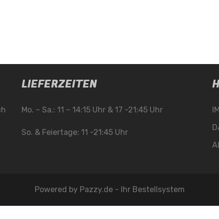
LIEFERZEITEN
H
ch
Mo. – Sa.: 11 – 14:15 Uhr & 17 -21:45 Uhr
I
D
So. & Feiertage: 11 -21:45 Uhr
A
Powered by
Pazzy.de - Ihr Bestellsystem