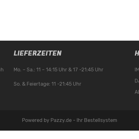
LIEFERZEITEN
H
ch
Mo. – Sa.: 11 – 14:15 Uhr & 17 -21:45 Uhr
I
D
So. & Feiertage: 11 -21:45 Uhr
A
Powered by
Pazzy.de - Ihr Bestellsystem