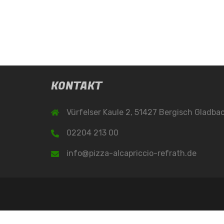
KONTAKT
Vürfelser Kaule 2, 51427 Bergisch Gladba
02204 213 00
info@pizza-alcapriccio-refrath.de