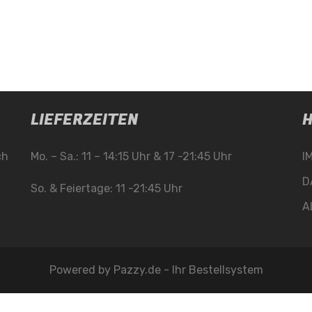
LIEFERZEITEN
H
ch
Mo. – Sa.: 11 – 14:15 Uhr & 17 -21:45 Uhr
I
D
So. & Feiertage: 11 -21:45 Uhr
A
Powered by
Pazzy.de - Ihr Bestellsystem