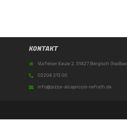
KONTAKT
Vürfelser Kaule 2, 51427 Bergisch Gladba
02204 213 00
info@pizza-alcapriccio-refrath.de