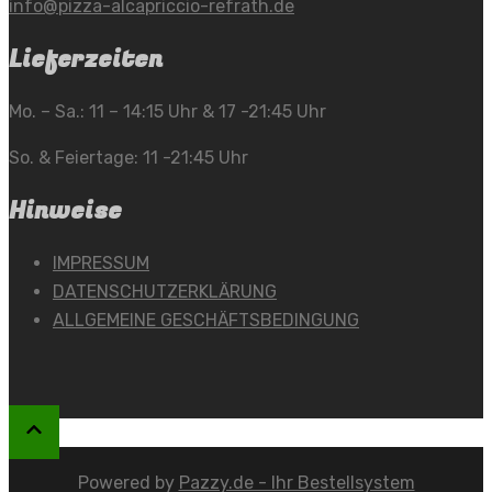
info@pizza-alcapriccio-refrath.de
Lieferzeiten
Mo. – Sa.: 11 – 14:15 Uhr & 17 -21:45 Uhr
So. & Feiertage: 11 -21:45 Uhr
Hinweise
IMPRESSUM
DATENSCHUTZERKLÄRUNG
ALLGEMEINE GESCHÄFTSBEDINGUNG
Powered by
Pazzy.de - Ihr Bestellsystem