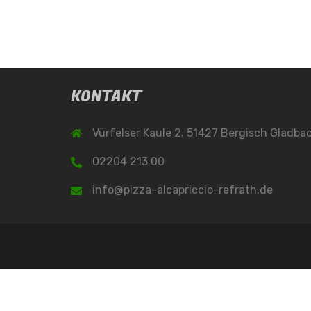
KONTAKT
Vürfelser Kaule 2, 51427 Bergisch Gladba
02204 213 00
info@pizza-alcapriccio-refrath.de