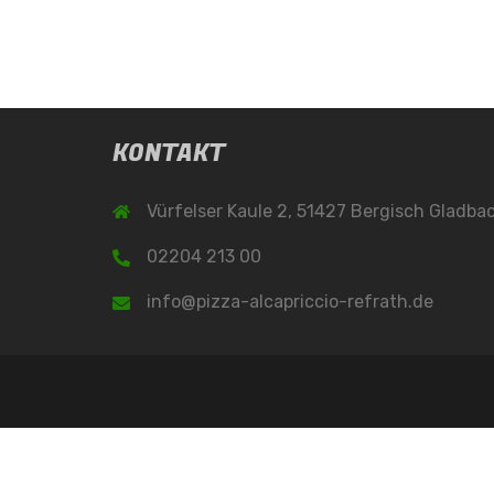
KONTAKT
Vürfelser Kaule 2, 51427 Bergisch Gladba
02204 213 00
info@pizza-alcapriccio-refrath.de