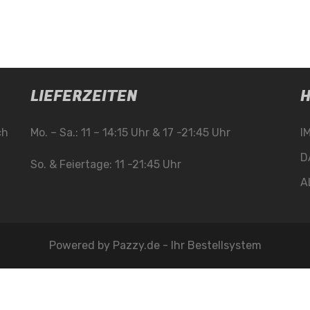
LIEFERZEITEN
H
ch
Mo. – Sa.: 11 – 14:15 Uhr & 17 -21:45 Uhr
I
D
So. & Feiertage: 11 -21:45 Uhr
A
Powered by
Pazzy.de - Ihr Bestellsystem