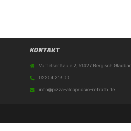
KONTAKT
Vürfelser Kaule 2, 51427 Bergisch Gladba
02204 213 00
info@pizza-alcapriccio-refrath.de