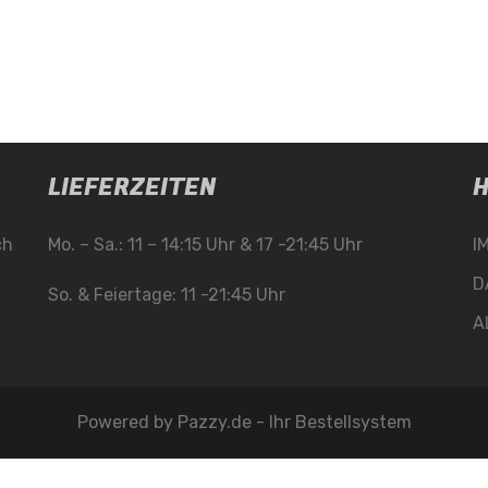
LIEFERZEITEN
H
ch
Mo. – Sa.: 11 – 14:15 Uhr & 17 -21:45 Uhr
I
D
So. & Feiertage: 11 -21:45 Uhr
A
Powered by
Pazzy.de - Ihr Bestellsystem