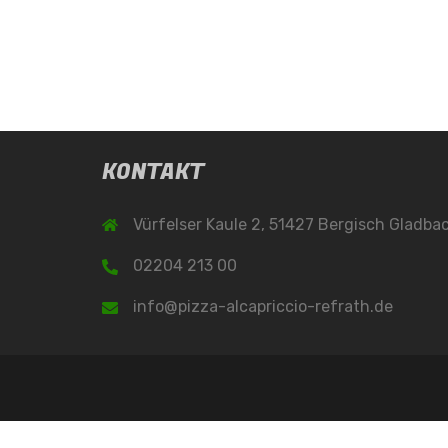
KONTAKT
Vürfelser Kaule 2, 51427 Bergisch Gladba
02204 213 00
info@pizza-alcapriccio-refrath.de