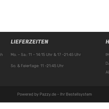
LIEFERZEITEN
H
ch
Mo. – Sa.: 11 – 14:15 Uhr & 17 -21:45 Uhr
I
D
So. & Feiertage: 11 -21:45 Uhr
A
Powered by
Pazzy.de - Ihr Bestellsystem