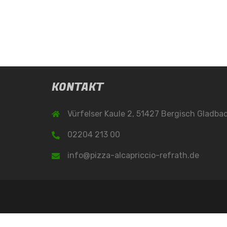
KONTAKT
Vürfelser Kaule 2, 51427 Bergisch Gladba
02204 213 00
info@pizza-alcapriccio-refrath.de