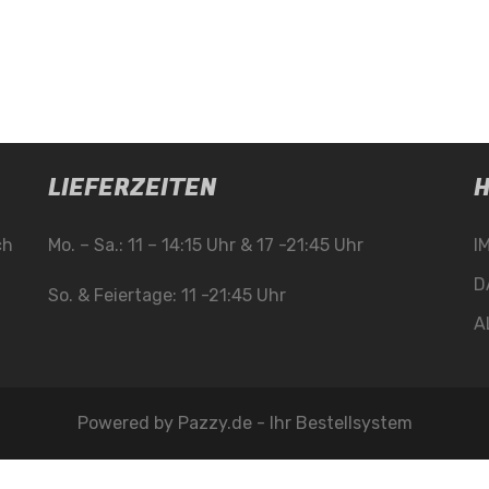
LIEFERZEITEN
H
ch
Mo. – Sa.: 11 – 14:15 Uhr & 17 -21:45 Uhr
I
D
So. & Feiertage: 11 -21:45 Uhr
A
Powered by
Pazzy.de - Ihr Bestellsystem