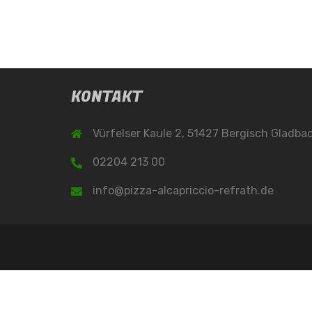
KONTAKT
Vürfelser Kaule 2, 51427 Bergisch Gladba
02204 213 00
info@pizza-alcapriccio-refrath.de