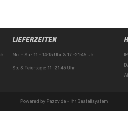
LIEFERZEITEN
H
ch
Mo. – Sa.: 11 – 14:15 Uhr & 17 -21:45 Uhr
I
D
So. & Feiertage: 11 -21:45 Uhr
A
Powered by
Pazzy.de - Ihr Bestellsystem