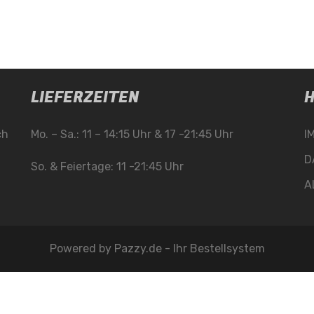
LIEFERZEITEN
H
ch
Mo. – Sa.: 11 – 14:15 Uhr & 17 -21:45 Uhr
I
D
So. & Feiertage: 11 -21:45 Uhr
A
Powered by
Pazzy.de - Ihr Bestellsystem