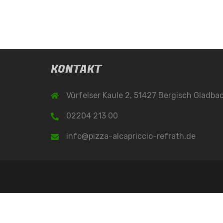
KONTAKT
Vürfelser Kaule 2, 51427 Bergisch Gladba
02204 213 00
info@pizza-alcapriccio-refrath.de