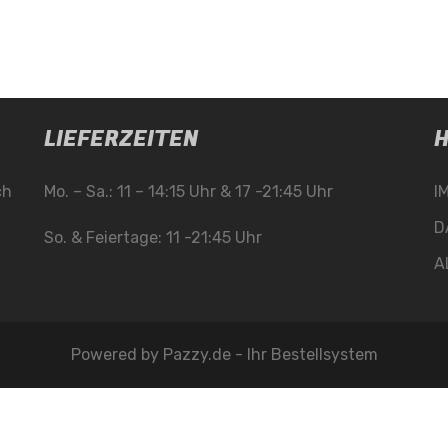
LIEFERZEITEN
H
ch
Mo. – Sa.: 11 – 14:15 Uhr & 17 -21:45 Uhr
I
D
So. & Feiertage: 11 -21:45 Uhr
A
Powered by
Pazzy.de - Ihr Bestellsystem