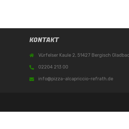
KONTAKT
Vürfelser Kaule 2, 51427 Bergisch Gladba
02204 213 00
info@pizza-alcapriccio-refrath.de