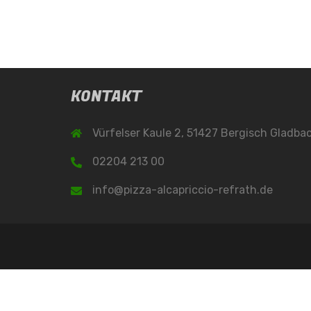
KONTAKT
Vürfelser Kaule 2, 51427 Bergisch Gladba
02204 213 00
info@pizza-alcapriccio-refrath.de