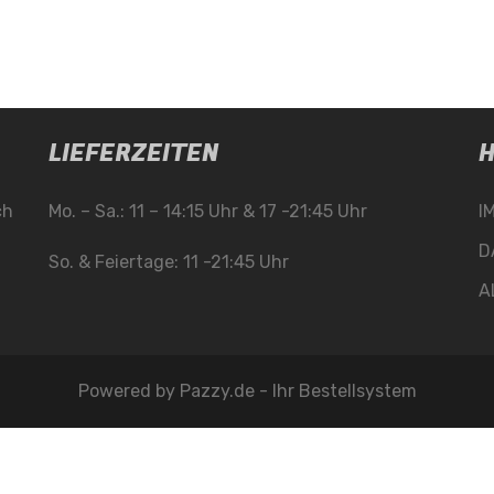
LIEFERZEITEN
H
ch
Mo. – Sa.: 11 – 14:15 Uhr & 17 -21:45 Uhr
I
D
So. & Feiertage: 11 -21:45 Uhr
A
Powered by
Pazzy.de - Ihr Bestellsystem