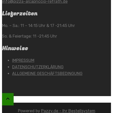
info@pizza-alcapriccio-refrath.de
Lieferzeiten
Mo. – Sa.: 11 – 14:15 Uhr & 17 -21:45 Uhr
So. & Feiertage: 11 -21:45 Uhr
Hinweise
IMPRESSUM
DATENSCHUTZERKLÄRUNG
ALLGEMEINE GESCHÄFTSBEDINGUNG
Powered by
Pazzy.de - Ihr Bestellsystem