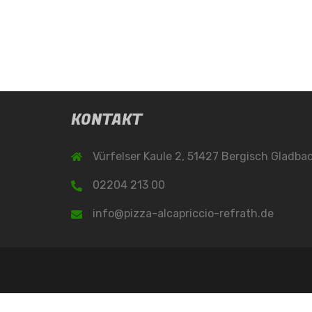
KONTAKT
Vürfelser Kaule 2, 51427 Bergisch Gladba
02204 213 00
info@pizza-alcapriccio-refrath.de