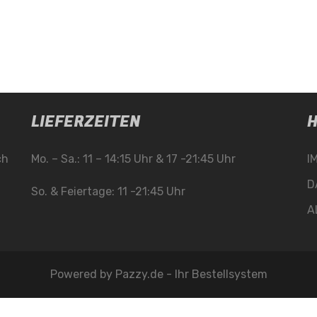
LIEFERZEITEN
H
ch
Mo. – Sa.: 11 – 14:15 Uhr & 17 -21:45 Uhr
I
D
So. & Feiertage: 11 -21:45 Uhr
A
Powered by
Pazzy.de - Ihr Bestellsystem