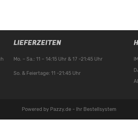
LIEFERZEITEN
H
ch
Mo. – Sa.: 11 – 14:15 Uhr & 17 -21:45 Uhr
I
D
So. & Feiertage: 11 -21:45 Uhr
A
Powered by
Pazzy.de - Ihr Bestellsystem