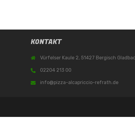
KONTAKT
Vürfelser Kaule 2, 51427 Bergisch Gladba
02204 213 00
info@pizza-alcapriccio-refrath.de