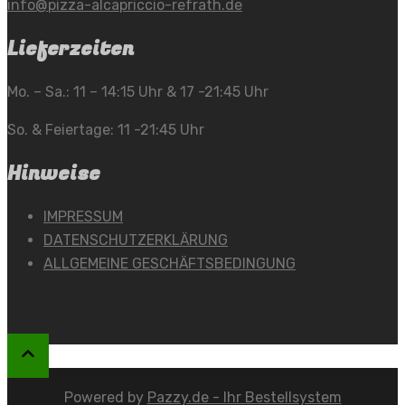
info@pizza-alcapriccio-refrath.de
Lieferzeiten
Mo. – Sa.: 11 – 14:15 Uhr & 17 -21:45 Uhr
So. & Feiertage: 11 -21:45 Uhr
Hinweise
IMPRESSUM
DATENSCHUTZERKLÄRUNG
ALLGEMEINE GESCHÄFTSBEDINGUNG
Powered by
Pazzy.de - Ihr Bestellsystem