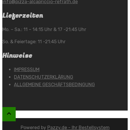
info@pizza-alcapriccio-refrath.de
Lieferzeiten
Mo. – Sa.: 11 – 14:15 Uhr & 17 -21:45 Uhr
So. & Feiertage: 11 -21:45 Uhr
Hinweise
IMPRESSUM
DATENSCHUTZERKLÄRUNG
ALLGEMEINE GESCHÄFTSBEDINGUNG
Powered by
Pazzy.de - Ihr Bestellsystem