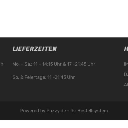
LIEFERZEITEN
H
ch
Mo. – Sa.: 11 – 14:15 Uhr & 17 -21:45 Uhr
I
D
So. & Feiertage: 11 -21:45 Uhr
A
Powered by
Pazzy.de - Ihr Bestellsystem