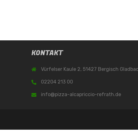
KONTAKT
Vürfelser Kaule 2, 51427 Bergisch Gladba
02204 213 00
info@pizza-alcapriccio-refrath.de