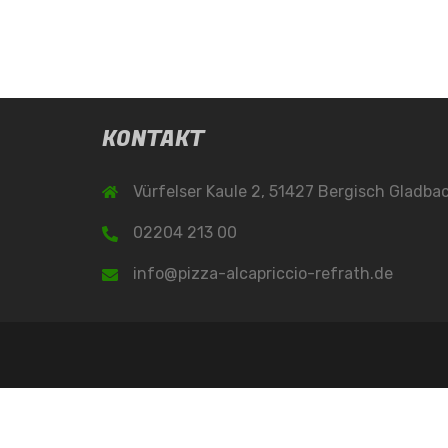
KONTAKT
Vürfelser Kaule 2, 51427 Bergisch Gladba
02204 213 00
info@pizza-alcapriccio-refrath.de