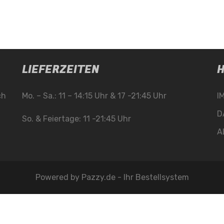
LIEFERZEITEN
H
ch
Mo. – Sa.: 11 – 14:15 Uhr & 17 -21:45 Uhr
I
D
So. & Feiertage: 11 -21:45 Uhr
A
Powered by
Pazzy.de - Ihr Bestellsystem