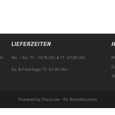
LIEFERZEITEN
H
ch
Mo. – Sa.: 11 – 14:15 Uhr & 17 -21:45 Uhr
I
D
So. & Feiertage: 11 -21:45 Uhr
A
Powered by
Pazzy.de - Ihr Bestellsystem