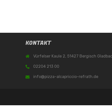
KONTAKT
Vürfelser Kaule 2, 51427 Bergisch Gladba
02204 213 00
info@pizza-alcapriccio-refrath.de