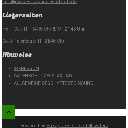
info@pizza-alcapriccio-refrath.de
Lieferzeiten
Mo. – Sa.: 11 – 14:15 Uhr & 17 -21:45 Uhr
So. & Feiertage: 11 -21:45 Uhr
Hinweise
IMPRESSUM
DATENSCHUTZERKLÄRUNG
ALLGEMEINE GESCHÄFTSBEDINGUNG
Powered by
Pazzy.de - Ihr Bestellsystem