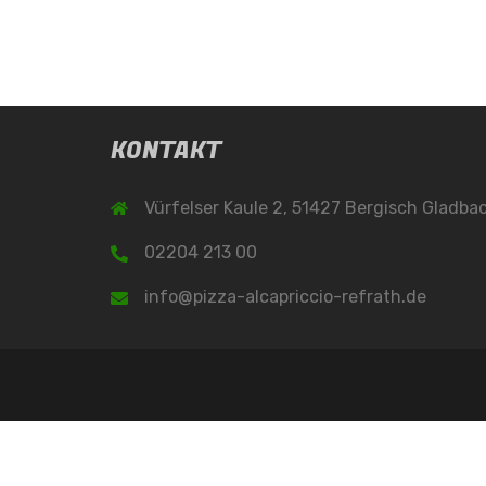
KONTAKT
Vürfelser Kaule 2, 51427 Bergisch Gladba
02204 213 00
info@pizza-alcapriccio-refrath.de