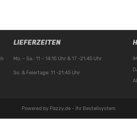
LIEFERZEITEN
H
ch
Mo. – Sa.: 11 – 14:15 Uhr & 17 -21:45 Uhr
I
D
So. & Feiertage: 11 -21:45 Uhr
A
Powered by
Pazzy.de - Ihr Bestellsystem