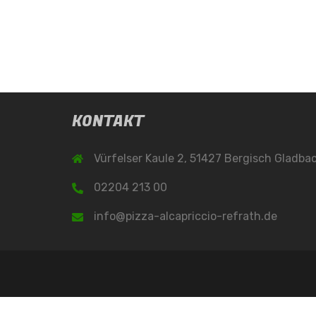
KONTAKT
Vürfelser Kaule 2, 51427 Bergisch Gladba
02204 213 00
info@pizza-alcapriccio-refrath.de