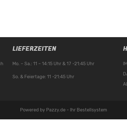
LIEFERZEITEN
H
ch
Mo. – Sa.: 11 – 14:15 Uhr & 17 -21:45 Uhr
I
D
So. & Feiertage: 11 -21:45 Uhr
A
Powered by
Pazzy.de - Ihr Bestellsystem