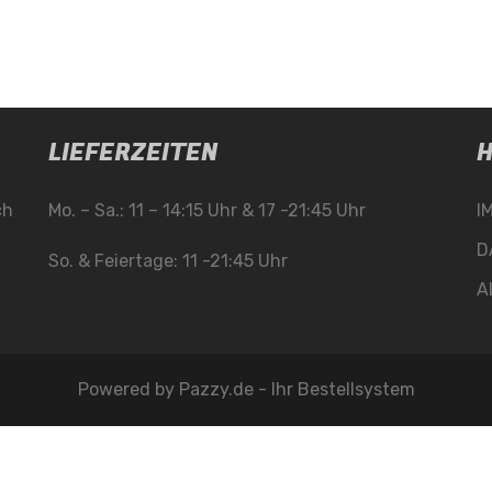
LIEFERZEITEN
H
ch
Mo. – Sa.: 11 – 14:15 Uhr & 17 -21:45 Uhr
I
D
So. & Feiertage: 11 -21:45 Uhr
A
Powered by
Pazzy.de - Ihr Bestellsystem