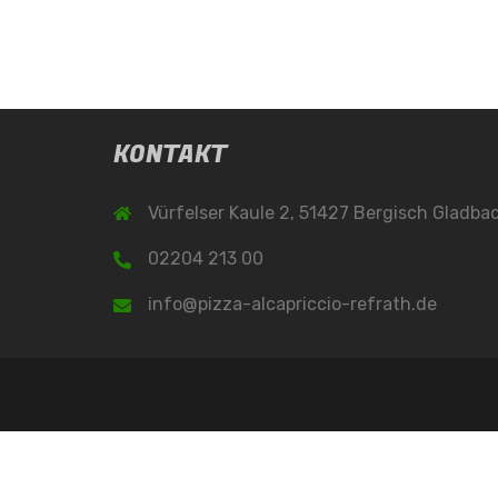
KONTAKT
Vürfelser Kaule 2, 51427 Bergisch Gladba
02204 213 00
info@pizza-alcapriccio-refrath.de