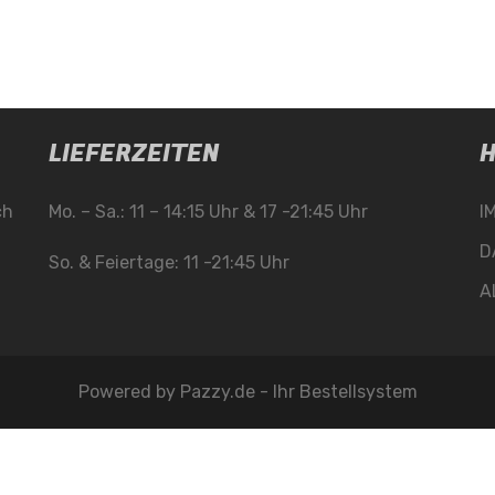
LIEFERZEITEN
H
ch
Mo. – Sa.: 11 – 14:15 Uhr & 17 -21:45 Uhr
I
D
So. & Feiertage: 11 -21:45 Uhr
A
Powered by
Pazzy.de - Ihr Bestellsystem