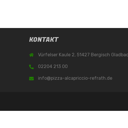
KONTAKT
Vürfelser Kaule 2, 51427 Bergisch Gladba
02204 213 00
info@pizza-alcapriccio-refrath.de