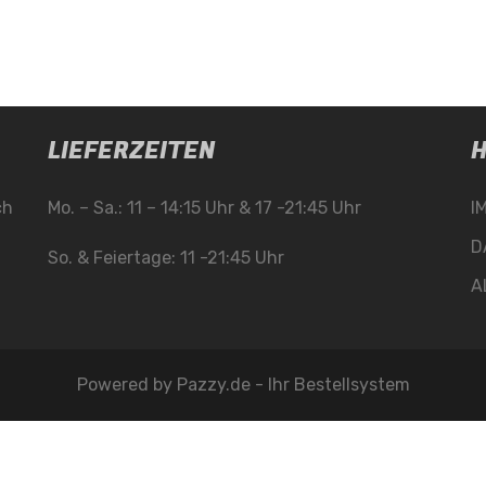
LIEFERZEITEN
H
ch
Mo. – Sa.: 11 – 14:15 Uhr & 17 -21:45 Uhr
I
D
So. & Feiertage: 11 -21:45 Uhr
A
Powered by
Pazzy.de - Ihr Bestellsystem