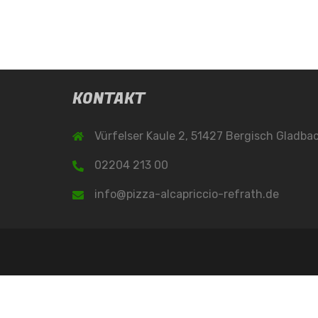
KONTAKT
Vürfelser Kaule 2, 51427 Bergisch Gladba
02204 213 00
info@pizza-alcapriccio-refrath.de