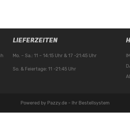
LIEFERZEITEN
H
ch
Mo. – Sa.: 11 – 14:15 Uhr & 17 -21:45 Uhr
I
D
So. & Feiertage: 11 -21:45 Uhr
A
Powered by
Pazzy.de - Ihr Bestellsystem