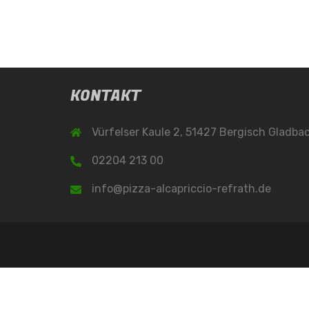
KONTAKT
Vürfelser Kaule 2, 51427 Bergisch Gladba
02204 213 00
info@pizza-alcapriccio-refrath.de