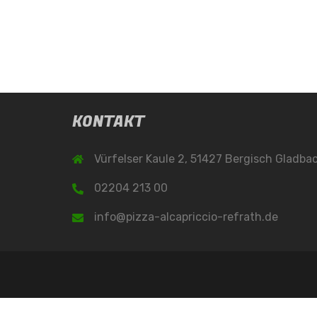
KONTAKT
Vürfelser Kaule 2, 51427 Bergisch Gladba
02204 213 00
info@pizza-alcapriccio-refrath.de