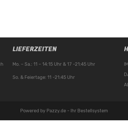
LIEFERZEITEN
H
ch
Mo. – Sa.: 11 – 14:15 Uhr & 17 -21:45 Uhr
I
D
So. & Feiertage: 11 -21:45 Uhr
A
Powered by
Pazzy.de - Ihr Bestellsystem