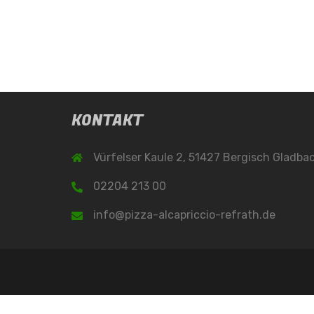
KONTAKT
Vürfelser Kaule 2, 51427 Bergisch Gladba
02204 213 00
info@pizza-alcapriccio-refrath.de