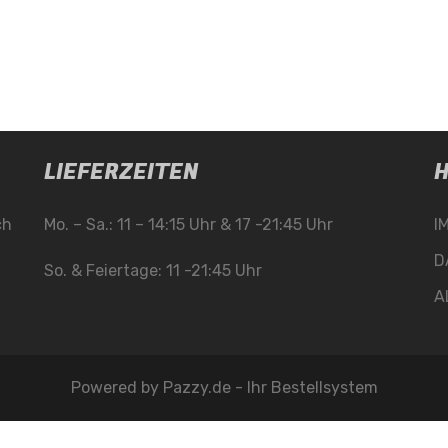
LIEFERZEITEN
H
ch
Mo. – Sa.: 11 – 14:15 Uhr & 17 -21:45 Uhr
I
D
So. & Feiertage: 11 -21:45 Uhr
A
Powered by
Pazzy.de - Ihr Bestellsystem