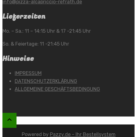
info@pizza-alcapriccio-refrath.de
Lieferzeiten
Mo. – Sa.: 11 – 14:15 Uhr & 17 -21:45 Uhr
So. & Feiertage: 11 -21:45 Uhr
Hinweise
IMPRESSUM
DATENSCHUTZERKLÄRUNG
ALLGEMEINE GESCHÄFTSBEDINGUNG
Powered by
Pazzy.de - Ihr Bestellsystem