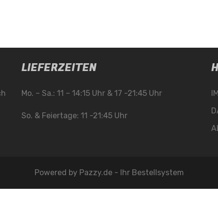
LIEFERZEITEN
H
ch
Mo. – Sa.: 11 – 14:15 Uhr & 17 -21:45 Uhr
I
D
So. & Feiertage: 11 -21:45 Uhr
A
Powered by
Pazzy.de - Ihr Bestellsystem