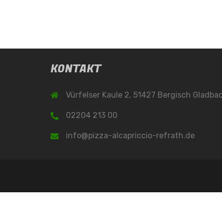
KONTAKT
Vürfelser Kaule 2, 51427 Bergisch Gladba
02204 213 00
info@pizza-alcapriccio-refrath.de