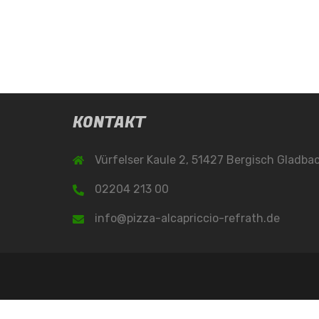
KONTAKT
Vürfelser Kaule 2, 51427 Bergisch Gladba
02204 213 00
info@pizza-alcapriccio-refrath.de