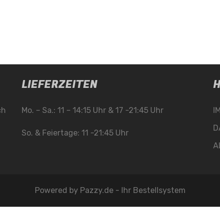
LIEFERZEITEN
H
ch
Mo. – Sa.: 11 – 14:15 Uhr & 17 -21:45 Uhr
I
D
So. & Feiertage: 11 -21:45 Uhr
A
Powered by
Pazzy.de - Ihr Bestellsystem