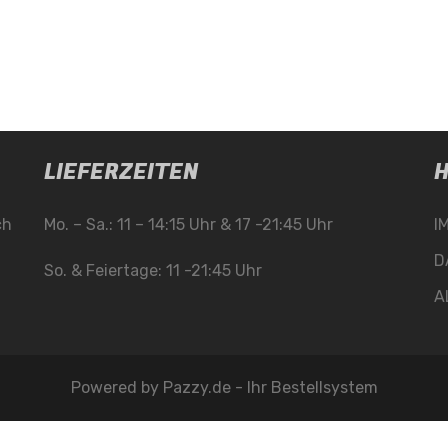
LIEFERZEITEN
H
ch
Mo. – Sa.: 11 – 14:15 Uhr & 17 -21:45 Uhr
I
D
So. & Feiertage: 11 -21:45 Uhr
A
Powered by
Pazzy.de - Ihr Bestellsystem