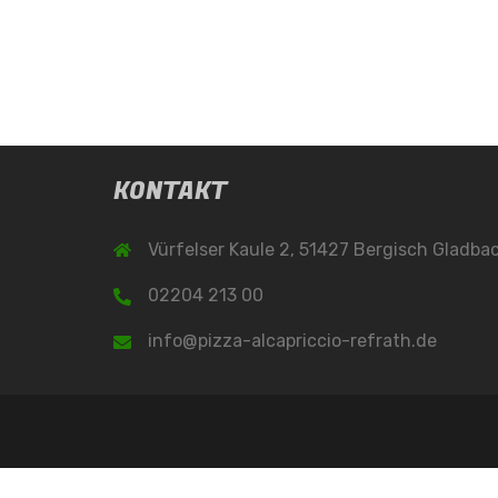
KONTAKT
Vürfelser Kaule 2, 51427 Bergisch Gladba
02204 213 00
info@pizza-alcapriccio-refrath.de