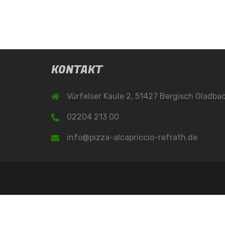
KONTAKT
Vürfelser Kaule 2, 51427 Bergisch Gladba
02204 213 00
info@pizza-alcapriccio-refrath.de