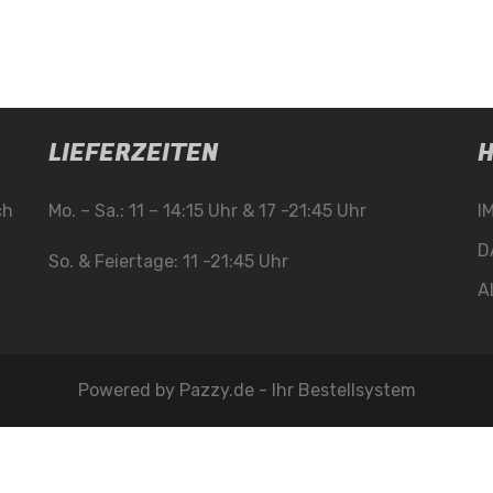
LIEFERZEITEN
H
ch
Mo. – Sa.: 11 – 14:15 Uhr & 17 -21:45 Uhr
I
D
So. & Feiertage: 11 -21:45 Uhr
A
Powered by
Pazzy.de - Ihr Bestellsystem