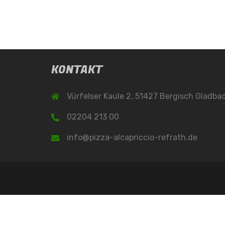
KONTAKT
Vürfelser Kaule 2, 51427 Bergisch Gladba
02204 213 00
info@pizza-alcapriccio-refrath.de