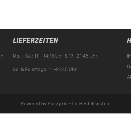
LIEFERZEITEN
H
ch
Mo. – Sa.: 11 – 14:15 Uhr & 17 -21:45 Uhr
I
D
So. & Feiertage: 11 -21:45 Uhr
A
Powered by
Pazzy.de - Ihr Bestellsystem