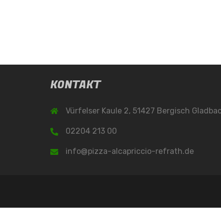
KONTAKT
Vürfelser Kaule 2, 51427 Bergisch Gladba
02204 213 00
info@pizza-alcapriccio-refrath.de