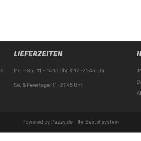
LIEFERZEITEN
H
ch
Mo. – Sa.: 11 – 14:15 Uhr & 17 -21:45 Uhr
I
D
So. & Feiertage: 11 -21:45 Uhr
A
Powered by
Pazzy.de - Ihr Bestellsystem