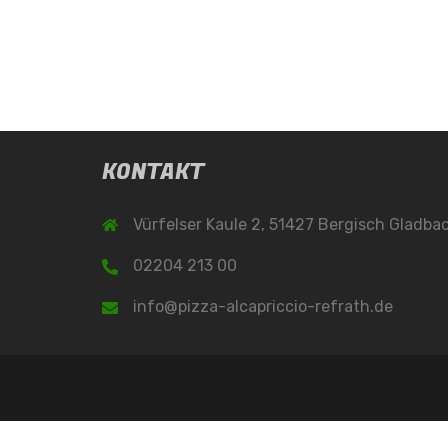
KONTAKT
Vürfelser Kaule 2, 51427 Bergisch Gladba
02204 213 00
info@pizza-alcapriccio-refrath.de