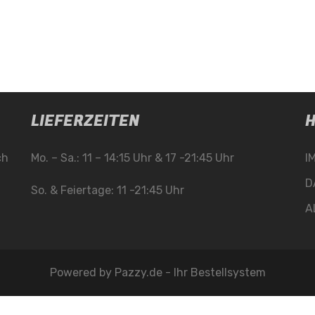
LIEFERZEITEN
H
ch
Mo. – Sa.: 11 – 14:15 Uhr & 17 -21:45 Uhr
I
D
So. & Feiertage: 11 -21:45 Uhr
A
Powered by
Pazzy.de - Ihr Bestellsystem