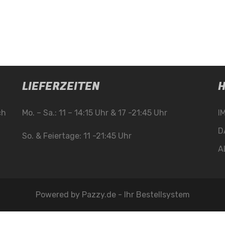
LIEFERZEITEN
H
ch
Mo. – Sa.: 11 – 14:15 Uhr & 17 -21:45 Uhr
I
D
So. & Feiertage: 11 -21:45 Uhr
A
Powered by
Pazzy.de - Ihr Bestellsystem