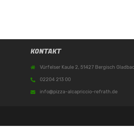
KONTAKT
Vürfelser Kaule 2, 51427 Bergisch Gladba
02204 213 00
info@pizza-alcapriccio-refrath.de