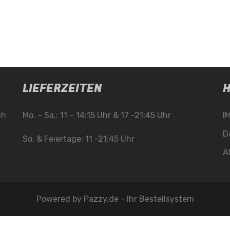
LIEFERZEITEN
H
ch
Mo. – Sa.: 11 – 14:15 Uhr & 17 -21:45 Uhr
I
D
So. & Feiertage: 11 -21:45 Uhr
A
Powered by
Pazzy.de - Ihr Bestellsystem