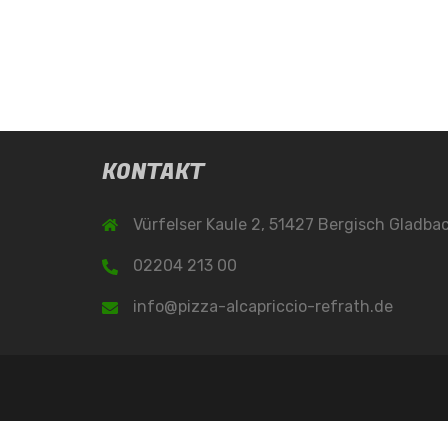
KONTAKT
Vürfelser Kaule 2, 51427 Bergisch Gladba
02204 213 00
info@pizza-alcapriccio-refrath.de