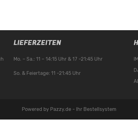
LIEFERZEITEN
H
ch
Mo. – Sa.: 11 – 14:15 Uhr & 17 -21:45 Uhr
I
D
So. & Feiertage: 11 -21:45 Uhr
A
Powered by
Pazzy.de - Ihr Bestellsystem