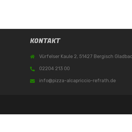
KONTAKT
Vürfelser Kaule 2, 51427 Bergisch Gladba
02204 213 00
info@pizza-alcapriccio-refrath.de