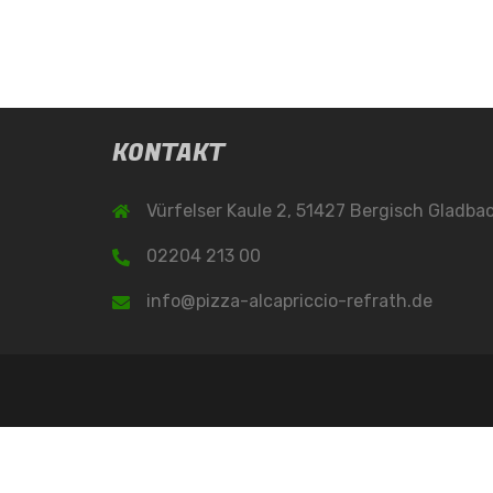
KONTAKT
Vürfelser Kaule 2, 51427 Bergisch Gladba
02204 213 00
info@pizza-alcapriccio-refrath.de