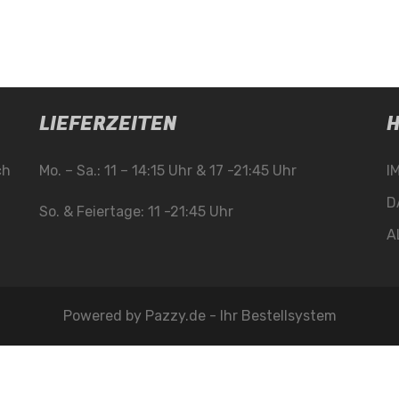
LIEFERZEITEN
H
ch
Mo. – Sa.: 11 – 14:15 Uhr & 17 -21:45 Uhr
I
D
So. & Feiertage: 11 -21:45 Uhr
A
Powered by
Pazzy.de - Ihr Bestellsystem