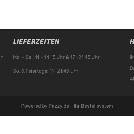
LIEFERZEITEN
H
ch
Mo. – Sa.: 11 – 14:15 Uhr & 17 -21:45 Uhr
I
D
So. & Feiertage: 11 -21:45 Uhr
A
Powered by
Pazzy.de - Ihr Bestellsystem