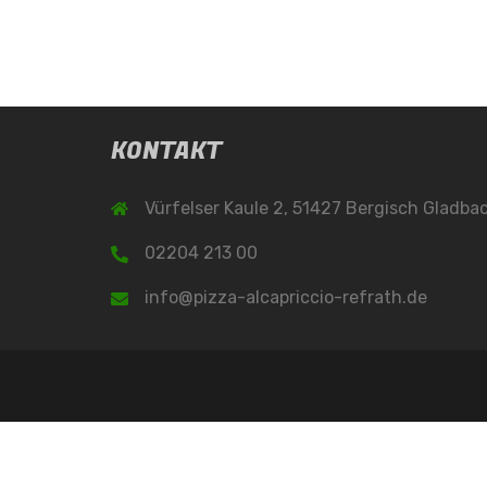
KONTAKT
Vürfelser Kaule 2, 51427 Bergisch Gladba
02204 213 00
info@pizza-alcapriccio-refrath.de