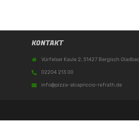
KONTAKT
Vürfelser Kaule 2, 51427 Bergisch Gladba
02204 213 00
info@pizza-alcapriccio-refrath.de