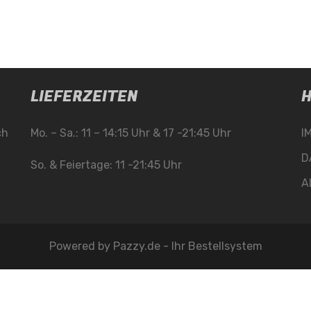
LIEFERZEITEN
H
ch
Mo. – Sa.: 11 – 14:15 Uhr & 17 -21:45 Uhr
I
D
So. & Feiertage: 11 -21:45 Uhr
A
Powered by
Pazzy.de - Ihr Bestellsystem