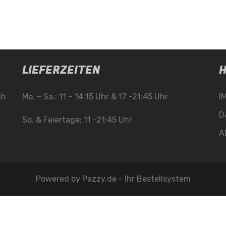
LIEFERZEITEN
H
ch
Mo. – Sa.: 11 – 14:15 Uhr & 17 -21:45 Uhr
I
D
So. & Feiertage: 11 -21:45 Uhr
A
Powered by
Pazzy.de - Ihr Bestellsystem