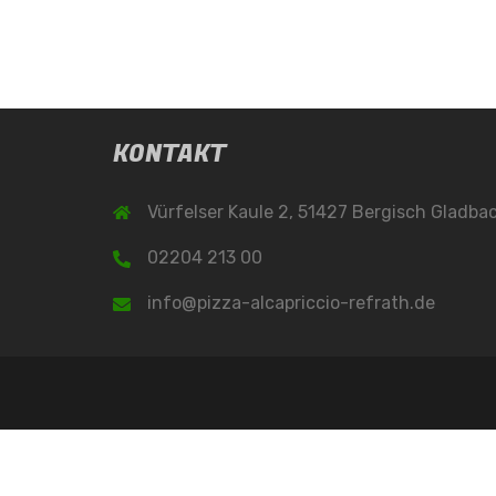
KONTAKT
Vürfelser Kaule 2, 51427 Bergisch Gladba
02204 213 00
info@pizza-alcapriccio-refrath.de