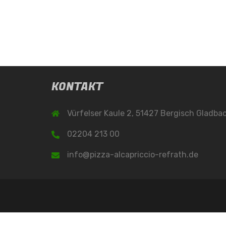
KONTAKT
Vürfelser Kaule 2, 51427 Bergisch Gladba
02204 213 00
info@pizza-alcapriccio-refrath.de