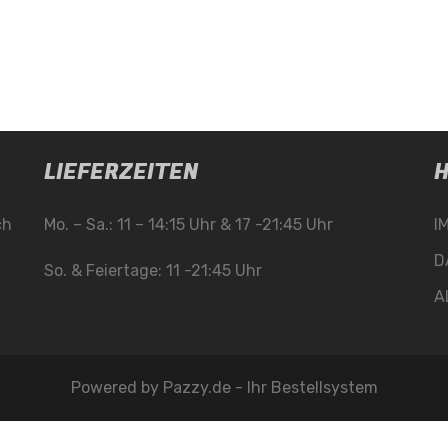
LIEFERZEITEN
H
ch
Mo. – Sa.: 11 – 14:15 Uhr & 17 -21:45 Uhr
I
D
So. & Feiertage: 11 -21:45 Uhr
A
Powered by
Pazzy.de - Ihr Bestellsystem