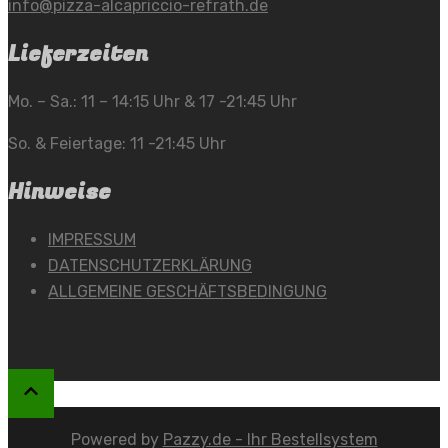
info@pizza-alcapriccio-refrath.de
Lieferzeiten
Mo. – Sa.: 11 – 14:15 Uhr & 17 -21:45 Uhr
So. & Feiertage: 11 -21:45 Uhr
Hinweise
IMPRESSUM
DATENSCHUTZERKLÄRUNG
ALLGEMEINE GESCHÄFTSBEDINGUNG
Powered by
Pazzy.de - Ihr Bestellsystem